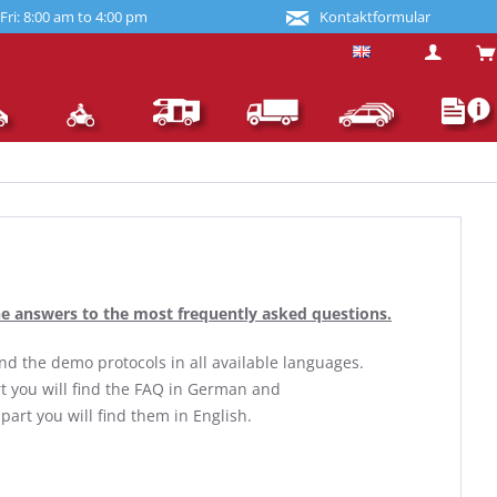
ri: 8:00 am to 4:00 pm
Kontaktformular
English
the answers to the most frequently asked questions.
 find the demo protocols in all available languages.
rt you will find the FAQ in German and
 part you will find them in English.