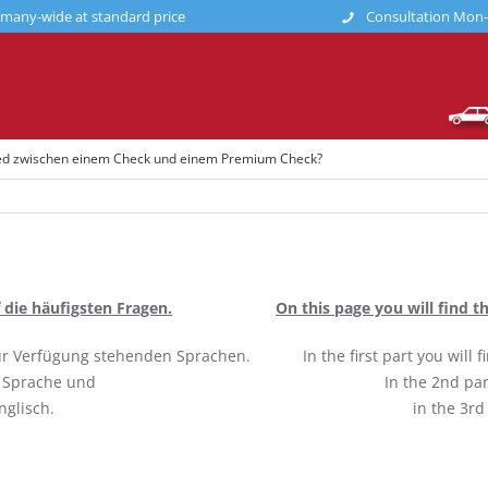
many-wide at standard price
Consultation Mon-F
ied zwischen einem Check und einem Premium Check?
 die häufigsten Fragen.
On this page you will find 
 zur Verfügung stehenden Sprachen.
In the first part you will
r Sprache und
In the 2nd pa
nglisch.
in the 3rd