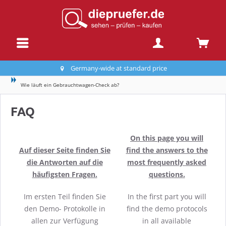
Germany-wide at standard price
Wie läuft ein Gebrauchtwagen-Check ab?
FAQ
On this page you will
Auf dieser Seite finden Sie
find the answers to the
die Antworten auf die
most frequently asked
häufigsten Fragen.
questions.
Im ersten Teil finden Sie
In the first part you will
den Demo- Protokolle in
find the demo protocols
allen zur Verfügung
in all available