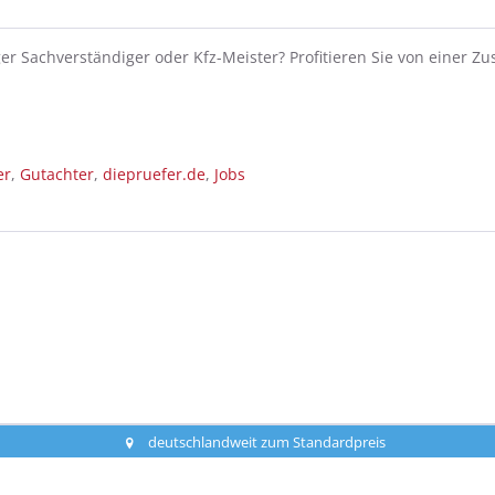
ger Sachverständiger oder Kfz-Meister? Profitieren Sie von einer 
er
,
Gutachter
,
diepruefer.de
,
Jobs
deutschlandweit zum Standardpreis