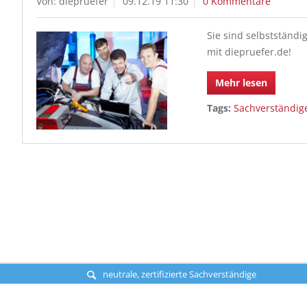
Von: diepruefer
09.12.19 11:30
0 Kommentare
Sie sind selbstständi
mit diepruefer.de!
Mehr lesen
Tags:
Sachverständig
neutrale, zertifizierte Sachverständige