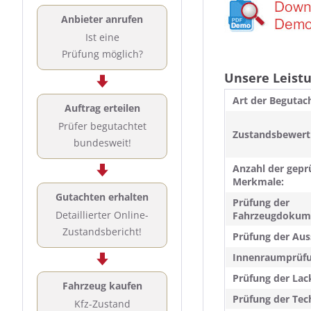
Anbieter anrufen
Ist eine
Prüfung möglich?
Unsere Leist
Art der Begutac
Auftrag erteilen
Prüfer begutachtet
Zustandsbewert
bundesweit!
Anzahl der gepr
Merkmale:
Gutachten erhalten
Prüfung der
Detaillierter Online-
Fahrzeugdokum
Zustandsbericht!
Prüfung der Aus
Innenraumprüfu
Prüfung der Lac
Fahrzeug kaufen
Prüfung der Tec
Kfz-Zustand