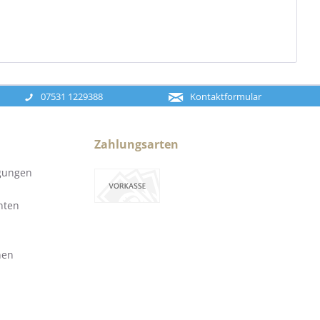
07531 1229388
Kontaktformular
Zahlungsarten
gungen
hten
nen