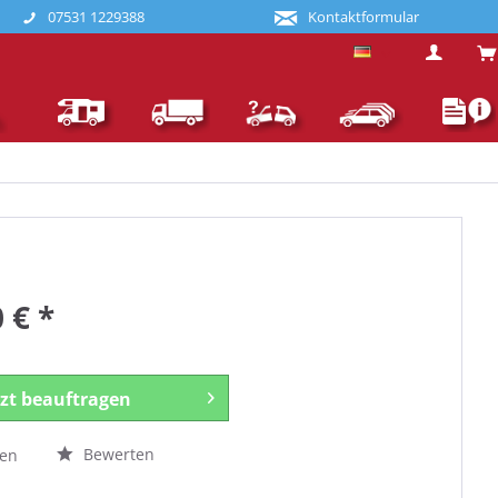
07531 1229388
Kontaktformular
Deutsch
 € *
tzt beauftragen
Bewerten
hen