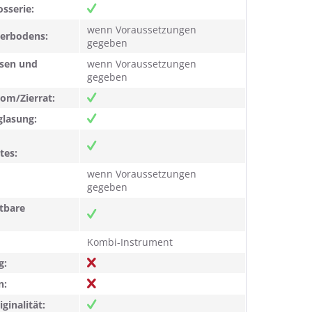
sserie:
wenn Voraussetzungen
terbodens:
gegeben
hsen und
wenn Voraussetzungen
gegeben
om/Zierrat:
glasung:
tes:
wenn Voraussetzungen
gegeben
htbare
Kombi-Instrument
g:
n:
ginalität: