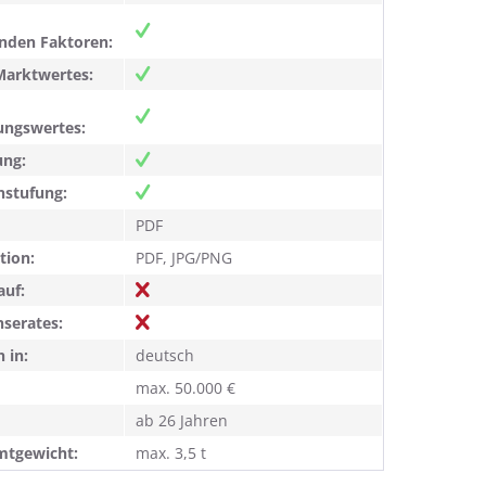
nden Faktoren:
Marktwertes:
ungswertes:
ng:
nstufung:
PDF
ion:
PDF, JPG/PNG
auf:
nserates:
h in:
deutsch
max. 50.000 €
ab 26 Jahren
mtgewicht:
max. 3,5 t