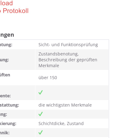
ungen
htung:
Sicht- und Funktionsprüfung
Zustandsbenotung,
ung:
Beschreibung der geprüften
Merkmale
üften
über 150
ente:
stattung:
die wichtigsten Merkmale
ng:
kierung:
Schichtdicke, Zustand
hnik: