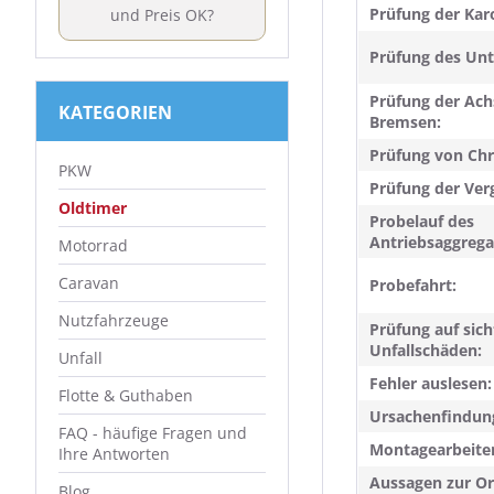
Prüfung der Karo
und Preis OK?
Prüfung des Un
Prüfung der Ac
KATEGORIEN
Bremsen:
Prüfung von Chr
PKW
Prüfung der Ver
Oldtimer
Probelauf des
Antriebsaggrega
Motorrad
Caravan
Probefahrt:
Nutzfahrzeuge
Prüfung auf sic
Unfallschäden:
Unfall
Fehler auslesen:
Flotte & Guthaben
Ursachenfindun
FAQ - häufige Fragen und
Montagearbeite
Ihre Antworten
Aussagen zur Ori
Blog