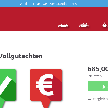
deutschlandweit zum Standardpreis
Vollgutachten
685,00
inkl. MwSt.
Je
Vergleic