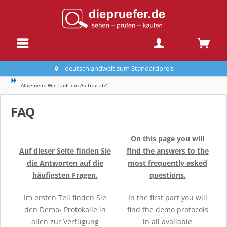
deutschlandweit zum Standardpreis
Allgemein: Wie läuft ein Auftrag ab?
FAQ
On this page you will
Auf dieser Seite finden Sie
find the answers to the
die Antworten auf die
most frequently asked
häufigsten Fragen.
questions.
Im ersten Teil finden Sie
In the first part you will
den Demo- Protokolle in
find the demo protocols
allen zur Verfügung
in all available