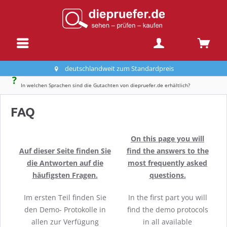
deutschlandweit zum Standardpreis
In welchen Sprachen sind die Gutachten von diepruefer.de erhältlich?
FAQ
On this page you will
Auf dieser Seite finden Sie
find the answers to the
die Antworten auf die
most frequently asked
häufigsten Fragen.
questions.
Im ersten Teil finden Sie
In the first part you will
den Demo- Protokolle in
find the demo protocols
allen zur Verfügung
in all available