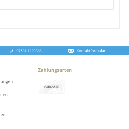
07531 1229388
Kontaktformular
Zahlungsarten
gungen
hten
nen