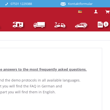
07531 1229388
Kontaktformular
Deutsch
the answers to the most frequently asked questions.
 find the demo protocols in all available languages.
rt you will find the FAQ in German and
 part you will find them in English.