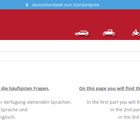
deutschlandweit zum Standardpreis
 die häufigsten Fragen.
On this page you will find 
 zur Verfügung stehenden Sprachen.
In the first part you will
r Sprache und
In the 2nd pa
nglisch.
in the 3rd