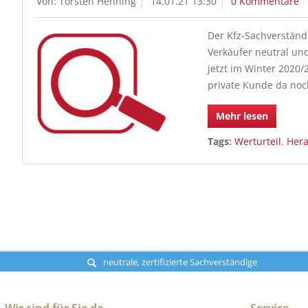
Von: Torsten Henning
14.01.21 13:30
0 Kommentare
Der Kfz-Sachverständ
Verkäufer neutral und
jetzt im Winter 2020
private Kunde da noc
Mehr lesen
Tags:
Werturteil
,
Hera
neutrale, zertifizierte Sachverständige