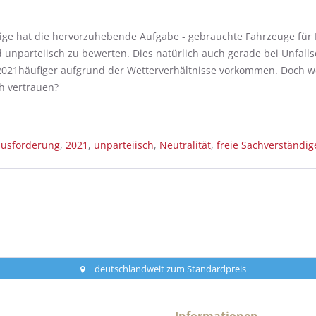
ige hat die hervorzuhebende Aufgabe - gebrauchte Fahrzeuge für
 unparteiisch zu bewerten. Dies natürlich auch gerade bei Unfalls
/2021häufiger aufgrund der Wetterverhältnisse vorkommen. Doch 
h vertrauen?
usforderung
,
2021
,
unparteiisch
,
Neutralität
,
freie Sachverständig
deutschlandweit zum Standardpreis