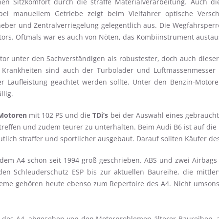
n Sitzkomfort durch die straffe Materialverarbeitung. Auch d
bei manuellem Getriebe zeigt beim Vielfahrer optische Verschl
rheber und Zentralverriegelung gelegentlich aus. Die Wegfahrsper
rs. Oftmals war es auch von Nöten, das Kombiinstrument austausc
otor unter den Sachverständigen als robustester, doch auch dieser
 Krankheiten sind auch der Turbolader und Luftmassenmesser be
 Laufleistung geachtet werden sollte. Unter den Benzin-Motor
llig.
-Motoren
mit 102 PS und die
TDi’s
bei der Auswahl eines gebraucht
treffen und zudem teurer zu unterhalten. Beim Audi B6 ist auf die 
lich straffer und sportlicher ausgebaut. Darauf sollten Käufer d
 dem A4 schon seit 1994 groß geschrieben. ABS und zwei Airbags
 den Schleuderschutz ESP bis zur aktuellen Baureihe, die mittl
eme gehören heute ebenso zum Repertoire des A4. Nicht umsonst 
t des A4, abgesehen von den Motorproblemen älterer Baureihen, a