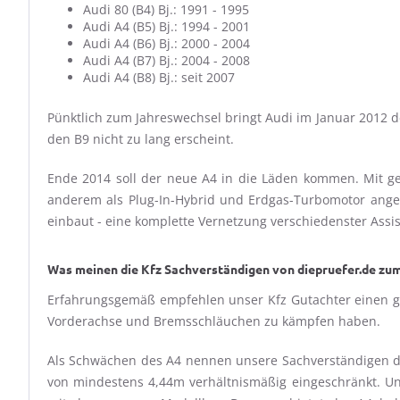
Audi 80 (B4) Bj.: 1991 - 1995
Audi A4 (B5) Bj.: 1994 - 2001
Audi A4 (B6) Bj.: 2000 - 2004
Audi A4 (B7) Bj.: 2004 - 2008
Audi A4 (B8) Bj.: seit 2007
Pünktlich zum Jahreswechsel bringt Audi im Januar 2012 de
den B9 nicht zu lang erscheint.
Ende 2014 soll der neue A4 in die Läden kommen. Mit gep
anderem als Plug-In-Hybrid und Erdgas-Turbomotor angeb
einbaut - eine komplette Vernetzung verschiedenster Assist
Was meinen die Kfz Sachverständigen von diepruefer.de zu
Erfahrungsgemäß empfehlen unser Kfz Gutachter einen ge
Vorderachse und Bremsschläuchen zu kämpfen haben.
Als Schwächen des A4 nennen unsere Sachverständigen den
von mindestens 4,44m verhältnismäßig eingeschränkt. Un