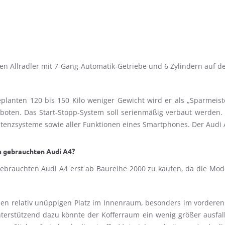
n Allradler mit 7-Gang-Automatik-Getriebe und 6 Zylindern auf de
lanten 120 bis 150 Kilo weniger Gewicht wird er als „Sparmeist
oten. Das Start-Stopp-System soll serienmäßig verbaut werden. 
enzsysteme sowie aller Funktionen eines Smartphones. Der Audi A4 s
m gebrauchten Audi A4?
brauchten Audi A4 erst ab Baureihe 2000 zu kaufen, da die Mode
 relativ unüppigen Platz im Innenraum, besonders im vorderen Be
terstützend dazu könnte der Kofferraum ein wenig größer ausfal