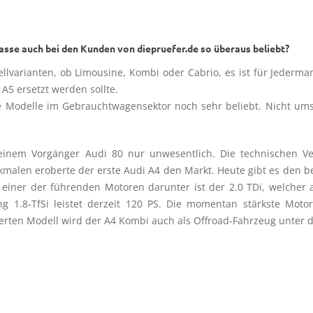
asse auch bei den Kunden von diepruefer.de so überaus beliebt?
lvarianten, ob Limousine, Kombi oder Cabrio, es ist für Jederma
5 ersetzt werden sollte.
e Modelle im Gebrauchtwagensektor noch sehr beliebt. Nicht ums
einem Vorgänger Audi 80 nur unwesentlich. Die technischen Ver
alen eroberte der erste Audi A4 den Markt. Heute gibt es den be
 einer der führenden Motoren darunter ist der 2.0 TDi, welcher
g 1.8-TfSi leistet derzeit 120 PS. Die momentan stärkste Moto
erten Modell wird der A4 Kombi auch als Offroad-Fahrzeug unter d