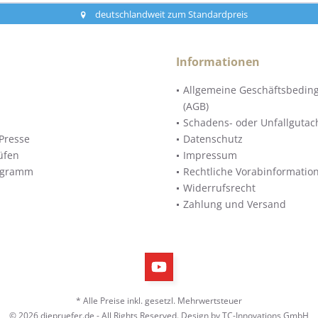
deutschlandweit zum Standardpreis
Informationen
Allgemeine Geschäftsbedin
(AGB)
Schadens- oder Unfallgutac
Presse
Datenschutz
üfen
Impressum
ogramm
Rechtliche Vorabinformatio
Widerrufsrecht
Zahlung und Versand
* Alle Preise inkl. gesetzl. Mehrwertsteuer
© 2026 diepruefer.de - All Rights Reserved. Design by
TC-Innovations GmbH