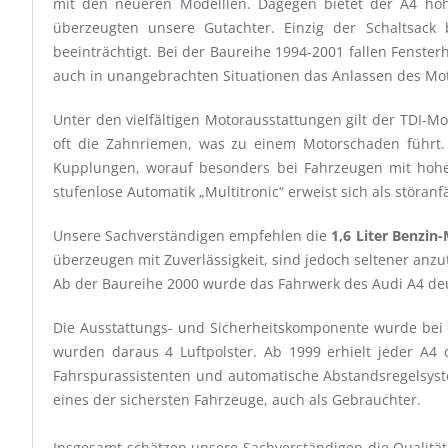
mit den neueren Modelllen. Dagegen bietet der A4 hohe
überzeugten unsere Gutachter. Einzig der Schaltsack 
beeinträchtigt. Bei der Baureihe 1994-2001 fallen Fenste
auch in unangebrachten Situationen das Anlassen des Moto
Unter den vielfältigen Motorausstattungen gilt der TDI-M
oft die Zahnriemen, was zu einem Motorschaden führt.
Kupplungen, worauf besonders bei Fahrzeugen mit hoher
stufenlose Automatik „Multitronic“ erweist sich als störanfä
Unsere Sachverständigen empfehlen die
1,6 Liter Benzin
überzeugen mit Zuverlässigkeit, sind jedoch seltener anzu
Ab der Baureihe 2000 wurde das Fahrwerk des Audi A4 deut
Die Ausstattungs- und Sicherheitskomponente wurde bei
wurden daraus 4 Luftpolster. Ab 1999 erhielt jeder A4
Fahrspurassistenten und automatische Abstandsregelsyst
eines der sichersten Fahrzeuge, auch als Gebrauchter.
Insgesamt schätzen unsere Sachverständigen die Qualitä