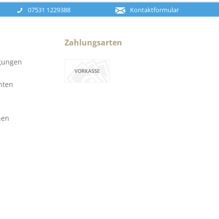
07531 1229388
Kontaktformular
Zahlungsarten
gungen
hten
nen