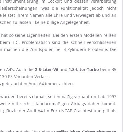
ie Instrumentierung im Cockpit und dessen Verarbeitung
eißerscheinungen, was die Funktionalität jedoch nicht
re leistet ihrem Namen alle Ehre und verweigert ab und an
hen zu lassen - keine billige Angelegenheit.
 hat so seine Eigenheiten. Bei den ersten Modellen reißen
im TDI. Problematisch sind die schnell verschlissenen
en machen die Zündspulen bei 4-Zylindern Probleme. Die
en A4’s. Auch die
2,5-Liter-V6
und
1,8-Liter-Turbo
beim B5
130 PS-Varianten Verlass.
es gebrauchten Audi A4 immer achten.
 wurden bereits damals serienmäßig verbaut und ab 1997
erweile mit sechs standardmäßigen Airbags daher kommt.
glänzte der Audi A4 im Euro-NCAP-Crashtest und gilt als
ls sehr gut ein. Wer einen
verlässlichen Gebrauchtwagen