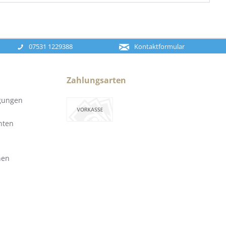
07531 1229388
Kontaktformular
Zahlungsarten
gungen
hten
nen