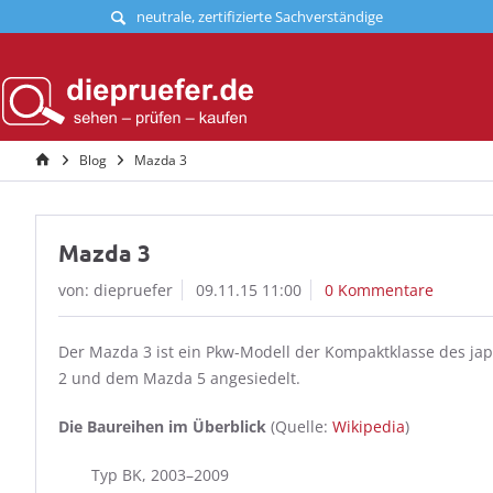
neutrale, zertifizierte Sachverständige
Blog
Mazda 3
Mazda 3
von: diepruefer
09.11.15 11:00
0 Kommentare
Der Mazda 3 ist ein Pkw-Modell der Kompaktklasse des ja
2 und dem Mazda 5 angesiedelt.
Die Baureihen im Überblick
(Quelle:
Wikipedia
)
Typ BK, 2003–2009