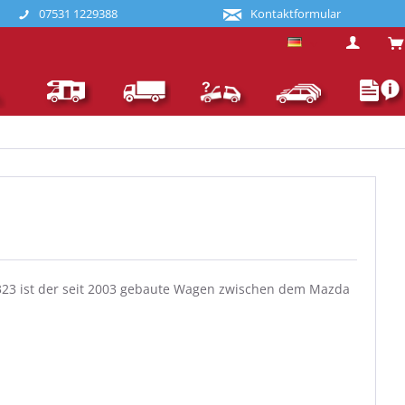
07531 1229388
Kontaktformular
Deutsch
 323 ist der seit 2003 gebaute Wagen zwischen dem Mazda