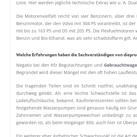
Linie. Hier werden jegliche technische Extras wie u. A. D
Die Motorenvielfalt reicht von vier Benzinern, über drei
Benzinmotor, der den Volvo mit 304 PS vorantreibt, ist der
mit bis zu 163 PS und D5 mit 205 PS. Die Flexfuelmotore
Benzin und Bio-Ethanol, was als sehr schadstoffarm gilt. A
Welche Erfahrungen haben die Sachverständigen von diepru
Negativ bei den Kfz Begutachtungen und
Gebrauchtwage
Begründet wird dieser Mängel mit den oft hohen Laufleistu
Die tragenden Teilen sind im Schnitt rostfrei, unabhä
durchweg gelobt. Als eine leichte Schwachstelle ist d
Ladeluftschläuche, bekannt. Kaufinteressenten sollten b
festgehende Wasserpumpen sind genauso häufig ein Grund f
Zahnriemen und Wasserpumpewechsel unbedingt zu achte
geworden ist, als beim Vorgänger 850, auch hier ist Überp
Ein weiterer eher ästhetischer Schwachpunkt ist die Art d