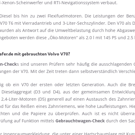
ual-Xenon-Scheinwerfer und RTI-Nevigationssystem verbaut.
 Diesel bis hin zu zwei Flexifuelmotoren. Die Leistungen der Ben
 V70 T6 mit Vierradantrieb und 3-Liter-Sechszylinder. Den V70 als D
n wurden als Antwort auf die Umweltbelastung durch hohe Abgaswe
ngeboten werden diese „Öko-Motoren“ als 2.0 l mit 145 PS und 2.5 l
efer.de mit gebrauchten Volvo V70?
n-Check
s sind unseren Prüfern sehr häufig die ausschlagenden 
ngen der V70. Mit der Zeit treten dann selbstverständlich Versch
ngig ob ein V70 der ersten oder letzten Generation. Auch die 
as Dieselaggregat (D3 und D4), aus der gemeinsamen Entwicklun
ei 2,4-Liter-Motoren (D5) generell auf einen Austausch des Zah
ür das Reißen eines Zahnriemens, wie hohe Laufleistungen. Hier i
n und die Papiere zu überprüfen. Auch ist es nicht überrasch
rüfung auf Funktion mittels
Gebrauchtwagen-Check
durch den Sac
er Innenraumverkleidung, die unter einer Hartschaumlage mit Kuns