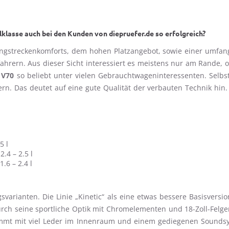
lklasse auch bei den Kunden von diepruefer.de so erfolgreich?
angstreckenkomforts, dem hohen Platzangebot, sowie einer umfang
fahrern. Aus dieser Sicht interessiert es meistens nur am Rande, 
 V70
so beliebt unter vielen Gebrauchtwageninteressenten. Selbs
rn. Das deutet auf eine gute Qualität der verbauten Technik hin. 
5 l
2.4 – 2.5 l
1.6 – 2.4 l
svarianten. Die Linie „Kinetic“ als eine etwas bessere Basisvers
durch seine sportliche Optik mit Chromelementen und 18-Zoll-Fel
kommt mit viel Leder im Innenraum und einem gediegenen Soundsy