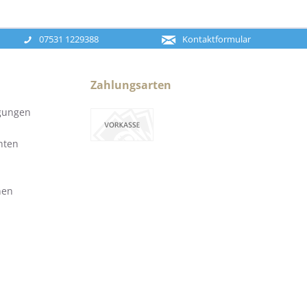
07531 1229388
Kontaktformular
Zahlungsarten
gungen
hten
nen