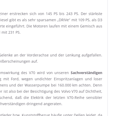
ziner erstrecken sich von 145 PS bis 243 PS. Der stärkste
iesel gibt es als sehr sparsamen „DRIVe“ mit 109 PS, als D3
rte eingeführt. Die Motoren laufen mit einem Gemisch aus
 mit 231 PS.
Gelenke an der Vorderachse und der Lenkung aufgefallen.
leißerscheinungen auf.
Bremswirkung des V70 wird von unseren
Sachverständigen
g mit Ford, wegen undichter Einspritzanlagen und loser
nriemens und der Wasserpumpe bei 160.000 km achten. Denn
st also bei der Besichtigung des Volvo V70 auf Dichtheit,
end, daß die Elektrik der letzten V70-Reihe sensibler
hverständigen dringend angeraten.
tleder bzw. Kunststoffbezug häufig unter Dellen leidet, da