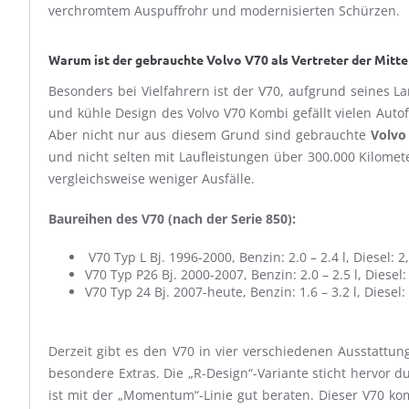
verchromtem Auspuffrohr und modernisierten Schürzen.
Warum ist der gebrauchte Volvo V70 als Vertreter der Mitte
Besonders bei Vielfahrern ist der V70, aufgrund seines L
und kühle Design des Volvo V70 Kombi gefällt vielen Auto
Aber nicht nur aus diesem Grund sind gebrauchte
Volvo
und nicht selten mit Laufleistungen über 300.000 Kilomete
vergleichsweise weniger Ausfälle.
Baureihen des V70 (nach der Serie 850):
V70 Typ L Bj. 1996-2000, Benzin: 2.0 – 2.4 l, Diesel: 2,
V70 Typ P26 Bj. 2000-2007, Benzin: 2.0 – 2.5 l, Diesel: 
V70 Typ 24 Bj. 2007-heute, Benzin: 1.6 – 3.2 l, Diesel: 
Derzeit gibt es den V70 in vier verschiedenen Ausstattung
besondere Extras. Die „R-Design“-Variante sticht hervor 
ist mit der „Momentum“-Linie gut beraten. Dieser V70 