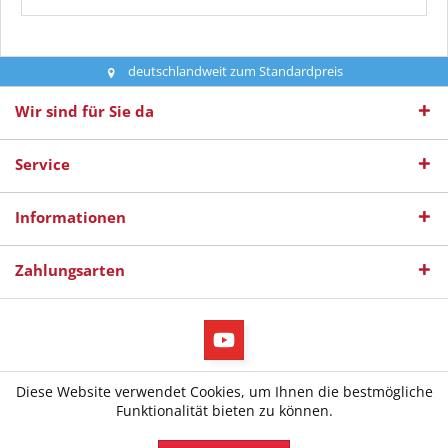
deutschlandweit zum Standardpreis
Wir sind für Sie da
Service
Informationen
Zahlungsarten
* Alle Preise inkl. gesetzl. Mehrwertsteuer
Diese Website verwendet Cookies, um Ihnen die bestmögliche
© 2026 diepruefer.de - All Rights Reserved. Design by
TC-Innovations
Funktionalität bieten zu können.
GmbH